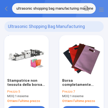
Ultrasonic Shopping Bag Manufacturing
Machine
(3)
Stampatrice non
Borsa
tessuta della borsa
completamente
della scarpa con la
automatica che
Prezzo:
5
Prezzo:
7
stampatrice non
rende a macchina
MOQ:
1 insieme
MOQ:
1 insieme
tessuta automatica
1.5kw acciaio
della borsa del
inossidabile non
Ottieni l'ultimo prezzo
Ottieni l'ultimo prezzo
tessuto di
tessuto con il