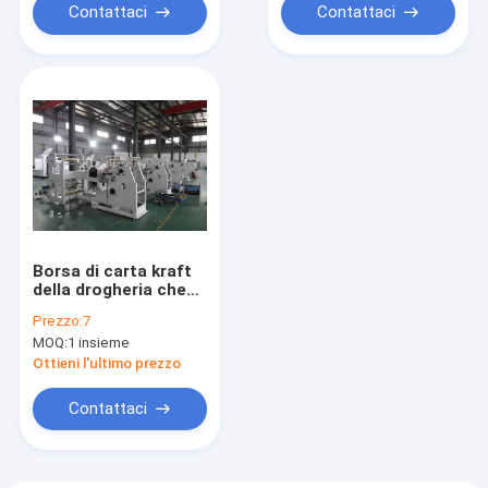
Feeding#Ultrasonic
certificato del Ce
Contattaci
Contattaci
per il sacchetto della
spesa
Borsa di carta kraft
della drogheria che
fa fase 3 della
Prezzo:
7
macchina
MOQ:
1 insieme
13500*2300*2000mm
Ottieni l'ultimo prezzo
Contattaci