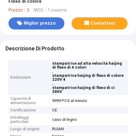
Flexo di colore
Prezzo：5
MOQ：1 insieme
Miglior prezzo
Contattaci
Descrizione Di Prodotto
stampatrice ad alta velocità haijing
di flexo di 4 colori
,
stampatrice haijing di flexo di colore
Evidenziare
220V 4
,
stampatrice haijing di flexo di ci
380V
Capacità di
9999 PCS al minuto
alimentazione
Certificazione
CE
Imballaggi
caso di legno
particolari
Luogo di origine
RUIAN