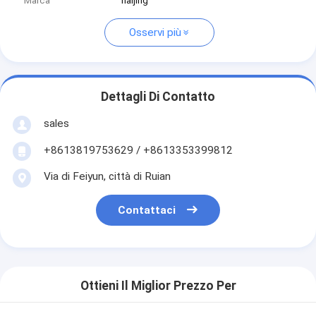
Marca
haijing
Osservi più
Dettagli Di Contatto
sales
+8613819753629 / +8613353399812
Via di Feiyun, città di Ruian
Contattaci
Ottieni Il Miglior Prezzo Per