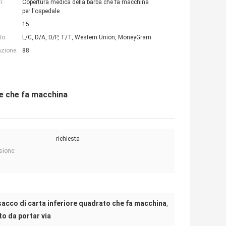
i:
Copertura medica della barba che fa macchina
per l'ospedale
15
to:
L/C, D/A, D/P, T/T, Western Union, MoneyGram
azione:
88
re che fa macchina
richiesta
sione:
sacco di carta inferiore quadrato che fa macchina
,
o da portar via