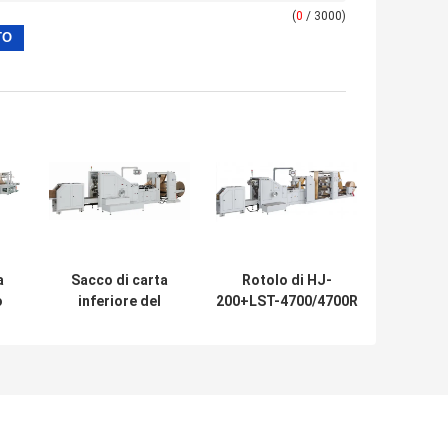
(
0
/ 3000)
a
Sacco di carta
Rotolo di HJ-
o
inferiore del
200+LST-4700/4700R
quadrato
che alimenta Flexo
fa
programmabile del
che stampa quadrato
0)
servomotore del PC
sacco di carta
 a
che fa
inferiore che fa
o
certificazione dello
Machine#200pcs/Min
a
SGS BV di iso della
Paper Carry Bag