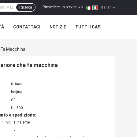
Richiedere un preventivo
Ricerca
|
Italian
TÀ
CONTATTACI
NOTIZIE
TUTTI I CASI
e Fa Macchina
feriore che fa macchina
RUIAN
haijing
CE
HJ-500
nto e spedizione:
minimo:
1 insieme
7