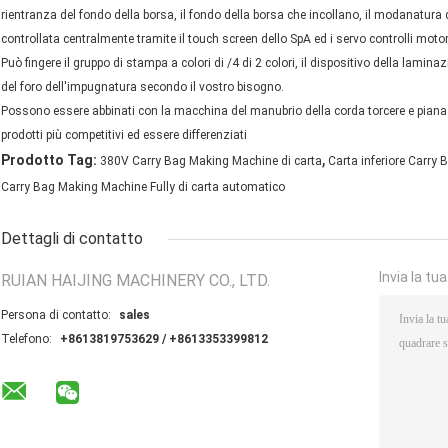
rientranza del fondo della borsa, il fondo della borsa che incollano, il modanatura d
controllata centralmente tramite il touch screen dello SpA ed i servo controlli moto
Può fingere il gruppo di stampa a colori di /4 di 2 colori, il dispositivo della laminaz
del foro dell'impugnatura secondo il vostro bisogno.
Possono essere abbinati con la macchina del manubrio della corda torcere e piana d
prodotti più competitivi ed essere differenziati
,
Prodotto Tag:
380V Carry Bag Making Machine di carta
Carta inferiore Carry
Carry Bag Making Machine Fully di carta automatico
Dettagli di contatto
Invia la tu
RUIAN HAIJING MACHINERY CO., LTD.
Persona di contatto:
sales
Telefono:
+8613819753629 / +8613353399812