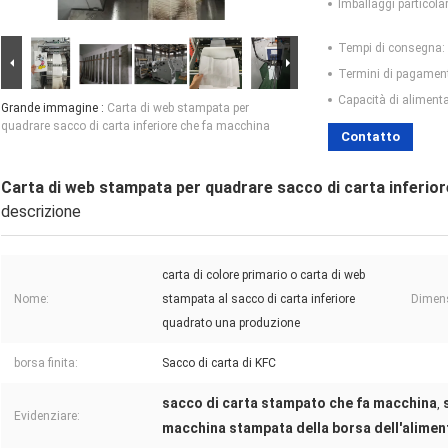
Imballaggi particolar
Tempi di consegna:
Termini di pagamen
Capacità di aliment
Grande immagine :
Carta di web stampata per
quadrare sacco di carta inferiore che fa macchina
Contatto
Carta di web stampata per quadrare sacco di carta inferio
descrizione
carta di colore primario o carta di web
Nome:
stampata al sacco di carta inferiore
Dimen
quadrato una produzione
borsa finita:
Sacco di carta di KFC
sacco di carta stampato che fa macchina
,
Evidenziare:
macchina stampata della borsa dell'aliment