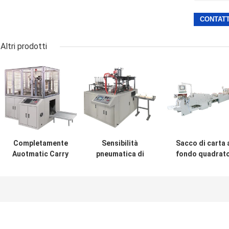
Altri prodotti
Completamente
Sensibilità
Sacco di carta 
Auotmatic Carry
pneumatica di
fondo quadrat
Bag Making
produzione di
ad alte
Machine di carta
Carry Bag Making
prestazioni che 
380V, macchina di
Machine #20-
macchina (HJ55
carta
35m/min della
# Sacco di carta
dell'incartonamento
carta di alta
fondo quadrat
del pranzo 220V
efficienza
che fa macchin