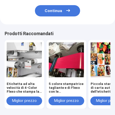
Continua
Prodotti Raccomandati
Etichetta ad alta
5 colore stampatrice
Piccola stamp
velocità di 4-Color
tagliante e di Flexo
di carta auto
Flexo che stampa la
con le
dell'etichetta 
stampatrice
apparecchiature di
Flexo di colore
flessografica
stampa
film Rolls#4 di
Miglior prezzo
Miglior prezzo
Miglior pr
dell'etichetta di web
press#flexographic
dell'etichetta 
di Machine#Narrow
di flexo di web di
rivestimento d
220V 380V
Camera#narrow
della stampatr
Flexo con Max