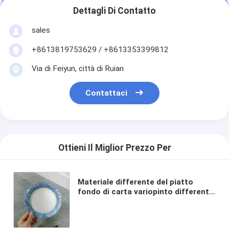
Dettagli Di Contatto
sales
+8613819753629 / +8613353399812
Via di Feiyun, città di Ruian
Contattaci
Ottieni Il Miglior Prezzo Per
Materiale differente del piatto
fondo di carta variopinto differente
di forma della macchina del piatto
di carta di progettazione con il film
ricoprendo il pe di pla