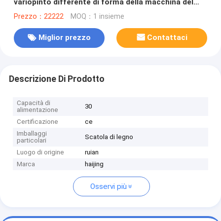
variopinto differente di forma della macchina del
piatto di carta di progettazione con il film
Prezzo：22222
MOQ：1 insieme
ricoprendo il pe di pla
Miglior prezzo
Contattaci
Descrizione Di Prodotto
Capacità di
30
alimentazione
Certificazione
ce
Imballaggi
Scatola di legno
particolari
Luogo di origine
ruian
Marca
haijing
Osservi più